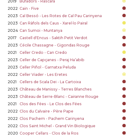
2019
Bufadors - Rascarà
2022
Cain - Five
2023
Cal Bessó - Les Rotes de Cal Pau Carinyena
2023
Can Ràfols dels Caus - Xarel·lo Pairal
2024
Can Sumoi - Muntanya
2017
Castell d'Encus - Saktih Petit Verdot
2023
Cécile Chassagne - Gigondas Rouge
2021
Celler Credo - Can Credo
2023
Celler de Capçanes - Peraj Ha’abib
2023
Celler Piñol - Garnatxa Peluda
2022
Celler Viader - Les Eretes
2021
Cellers de Scala Dei - La Cartoixa
2023
Château de Manissy - Terres Blanches
2023
Château de Serre-Blanc - Cairanne Rouge
2021
Clos des Fées - Le Clos des Fées
2022
Clos du Calvaire - Père Pape
2022
Clos Pachem - Pachem Carinyena
2022
Clos Saint Michel - Grand Vin Biologique
2020
Cooper Cellars - Clos de la Ros