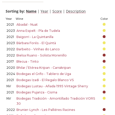
Sorting by:
Name
|
Year
|
Score
|
Description
Year
Wine
Color
2021
Abadal - Nuat
2023
Anna Espelt - Pla de Tudela
2021
Baigorri - La Quintanilla
2023
Bàrbara Forés - El Quintà
2022
Barbeito - Vinhas do Lanco
2022
Bielsa Ruano - Solista Morenillo
2017
Blecua - Tinto
2020
Bhilar / Etérea Kripan - Carrakripan
2024
Bodegas el Grifo - Tablero de Uga
2021
Bodegas Izadi - El Regalo Blanco VS
NV
Bodegas Lustau - Añada 1995 Vintage Sherry
2021
Bodegas Pujanza - Cisma
NV
Bodegas Tradición - Amontillado Tradición VORS
30
2022
Brunier-Lynch - Les Palliéres Racines