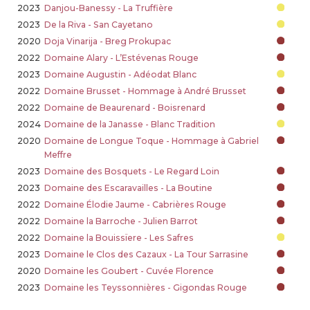
2023
Danjou-Banessy - La Truffière
2023
De la Riva - San Cayetano
2020
Doja Vinarija - Breg Prokupac
2022
Domaine Alary - L’Estévenas Rouge
2023
Domaine Augustin - Adéodat Blanc
2022
Domaine Brusset - Hommage à André Brusset
2022
Domaine de Beaurenard - Boisrenard
2024
Domaine de la Janasse - Blanc Tradition
2020
Domaine de Longue Toque - Hommage à Gabriel
Meffre
2023
Domaine des Bosquets - Le Regard Loin
2023
Domaine des Escaravailles - La Boutine
2022
Domaine Élodie Jaume - Cabrières Rouge
2022
Domaine la Barroche - Julien Barrot
2022
Domaine la Bouissïere - Les Safres
2023
Domaine le Clos des Cazaux - La Tour Sarrasine
2020
Domaine les Goubert - Cuvée Florence
2023
Domaine les Teyssonnières - Gigondas Rouge