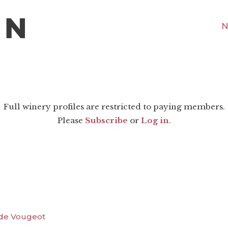
N
Full winery profiles are restricted to paying members.
Please
Subscribe
or
Log in
.
 de Vougeot