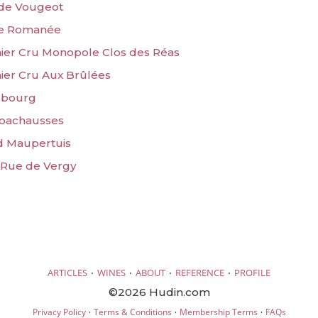
 de Vougeot
ne Romanée
ier Cru Monopole Clos des Réas
ier Cru Aux Brûlées
ebourg
Loachausses
d Maupertuis
a Rue de Vergy
·
·
·
·
ARTICLES
WINES
ABOUT
REFERENCE
PROFILE
©2026 Hudin.com
·
·
·
Privacy Policy
Terms & Conditions
Membership Terms
FAQs