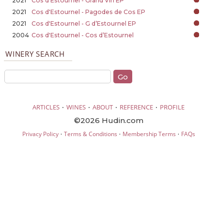
2021
Cos d'Estournel - Grand Vin EP
2021
Cos d'Estournel - Pagodes de Cos EP
2021
Cos d'Estournel - G d’Estournel EP
2004
Cos d'Estournel - Cos d’Estournel
WINERY SEARCH
·
·
·
·
ARTICLES
WINES
ABOUT
REFERENCE
PROFILE
©2026 Hudin.com
·
·
·
Privacy Policy
Terms & Conditions
Membership Terms
FAQs