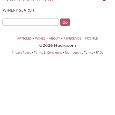
2009
Serra Barceló - Octònia
WINERY SEARCH
·
·
·
·
ARTICLES
WINES
ABOUT
REFERENCE
PROFILE
©2026 Hudin.com
·
·
·
Privacy Policy
Terms & Conditions
Membership Terms
FAQs