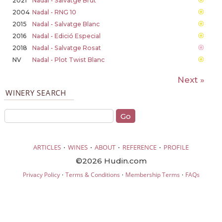
2021
Nadal - Salvatge Brut
2004
Nadal - RNG 10
2015
Nadal - Salvatge Blanc
2016
Nadal - Edició Especial
2018
Nadal - Salvatge Rosat
NV
Nadal - Plot Twist Blanc
Next »
WINERY SEARCH
·
·
·
·
ARTICLES
WINES
ABOUT
REFERENCE
PROFILE
©2026 Hudin.com
·
·
·
Privacy Policy
Terms & Conditions
Membership Terms
FAQs