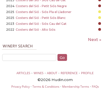
2023
Costers del Sió - Siós Cau de Gat
2024
Costers del Sió - Petit Siós Negre
2025
Costers del Sió - Siós Pla el Lladoner
2025
Costers del Sió - Petit Siós Blanc
2023
Costers del Sió - Siós Cau del Gat
2022
Costers del Sió - Alto Siós
Next »
WINERY SEARCH
·
·
·
·
ARTICLES
WINES
ABOUT
REFERENCE
PROFILE
©2026 Hudin.com
·
·
·
Privacy Policy
Terms & Conditions
Membership Terms
FAQs