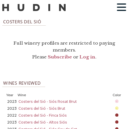
COSTERS DEL SIÓ
Full winery profiles are restricted to paying
members.
Please
Subscribe
or
Log in
.
WINES REVIEWED
Year
Wine
Color
2023
Costers del Sió - Siós Rosat Brut
2023
Costers del Sió - Siós Brut
2022
Costers del Sió - Finca Siós
2023
Costers del Sió - Altos Siós