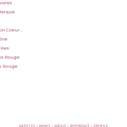
soires
Marquis
mon Coeur…
érie
 Fées
nes Rouge
es Rouge
·
·
·
·
ARTICLES
WINES
ABOUT
REFERENCE
PROFILE