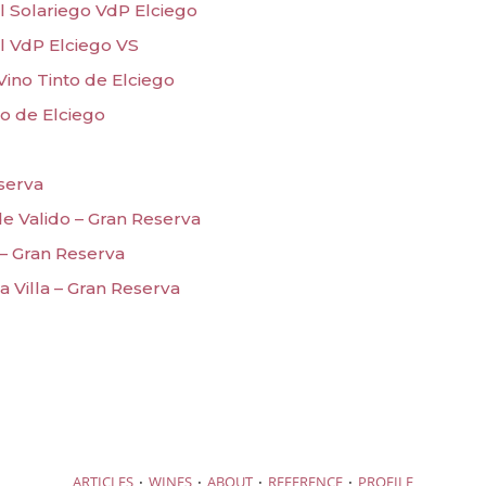
l Solariego VdP Elciego
l VdP Elciego VS
Vino Tinto de Elciego
o de Elciego
serva
e Valido – Gran Reserva
– Gran Reserva
a Villa – Gran Reserva
·
·
·
·
ARTICLES
WINES
ABOUT
REFERENCE
PROFILE