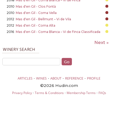
2018
Mas d'en Gil - Coma Blanca – Vi de Finca
2010
Mas d'en Gil - Clos Fontà
2010
Mas d'en Gil - Coma Vella
2012
Mas d'en Gil - Bellmunt – Vi de Vila
2012
Mas d'en Gil - Coma Alta
2016
Mas d'en Gil - Coma Blanca – Vi de Finca Classificada
Next »
WINERY SEARCH
·
·
·
·
ARTICLES
WINES
ABOUT
REFERENCE
PROFILE
©2026 Hudin.com
·
·
·
Privacy Policy
Terms & Conditions
Membership Terms
FAQs