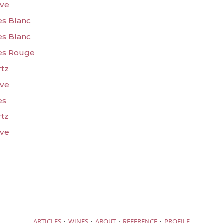
rve
res Blanc
res Blanc
res Rouge
rtz
rve
es
rtz
rve
·
·
·
·
ARTICLES
WINES
ABOUT
REFERENCE
PROFILE