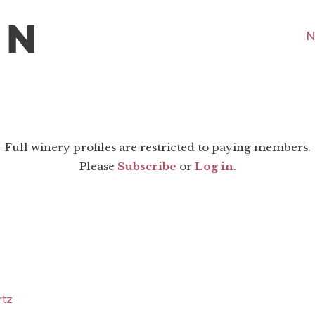
N
Full winery profiles are restricted to paying members.
Please
Subscribe
or
Log in
.
rtz