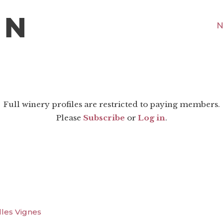
N
Full winery profiles are restricted to paying members.
Please
Subscribe
or
Log in
.
lles Vignes