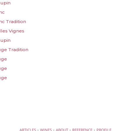
aupin
nc
nc Tradition
lles Vignes
aupin
ge Tradition
uge
uge
uge
·
·
·
·
ARTICLES
WINES
ABOUT
REFERENCE
PROFILE