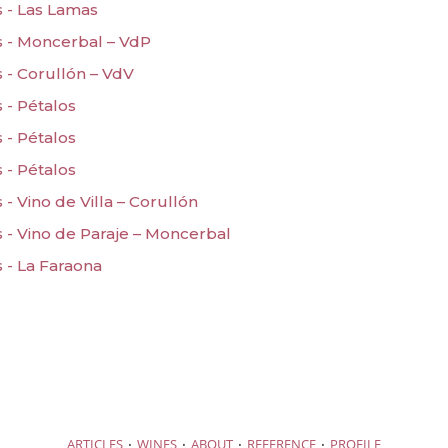
s - Las Lamas
s - Moncerbal – VdP
 - Corullón – VdV
 - Pétalos
 - Pétalos
 - Pétalos
- Vino de Villa – Corullón
s - Vino de Paraje – Moncerbal
 - La Faraona
·
·
·
·
ARTICLES
WINES
ABOUT
REFERENCE
PROFILE