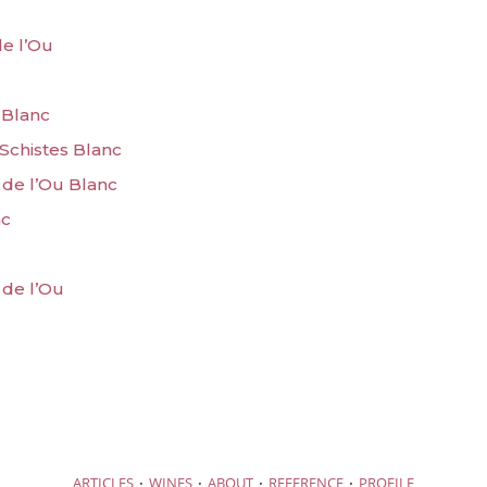
de l’Ou
 Blanc
 Schistes Blanc
 de l’Ou Blanc
nc
 de l’Ou
·
·
·
·
ARTICLES
WINES
ABOUT
REFERENCE
PROFILE