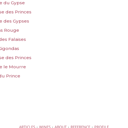
ne du Gypse
sse des Princes
ne des Gypses
das Rouge
des Falaises
 Gigondas
sse des Princes
ne le Mourre
 du Prince
·
·
·
·
ARTICLES
WINES
ABOUT
REFERENCE
PROFILE