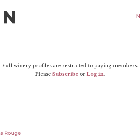
N
Full winery profiles are restricted to paying members.
Please
Subscribe
or
Log in
.
das Rouge